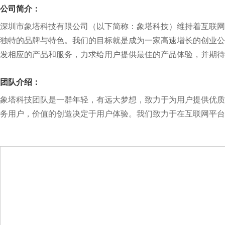
公司简介：
深圳市象塔科技有限公司（以下简称：象塔科技）维持着互联网
独特的品牌与特色。我们的目标就是成为一家高速增长的创业公
发相应的产品和服务，力求给用户提供最佳的产品体验，并期待
团队介绍：
象塔科技团队是一群年轻，有远大梦想，致力于为用户提供优质
务用户，价值的创造决定于用户体验。我们致力于在互联网平台